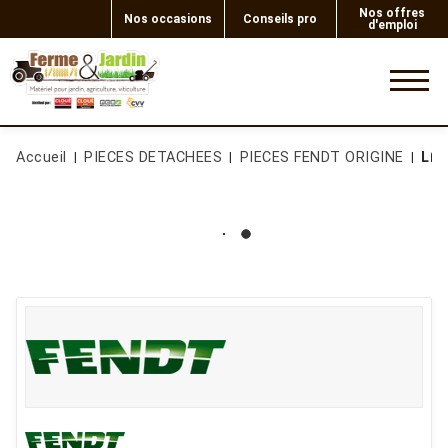
Nos offres
Nos occasions
Conseils pro
d'emploi
0
Accueil
PIECES DETACHEES
PIECES FENDT ORIGINE
LIG