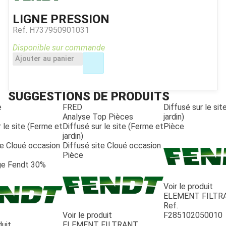
LIGNE PRESSION
Ref.
H737950901031
Disponible sur commande
Ajouter au panier
SUGGESTIONS DE PRODUITS
e
FRED
Diffusé sur le si
Analyse Top Pièces
jardin)
 le site (Ferme et
Diffusé sur le site (Ferme et
Pièce
jardin)
te Cloué occasion
Diffusé site Cloué occasion
Pièce
e Fendt 30%
Voir le produit
ELEMENT FILTR
Ref.
Voir le produit
F285102050010
duit
ELEMENT FILTRANT