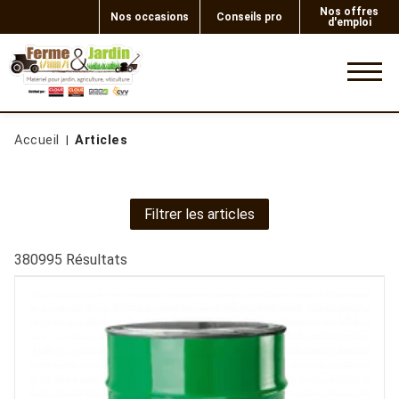
Nos offres
Nos occasions
Conseils pro
d'emploi
0
Accueil
Articles
Filtrer les articles
380995
Résultats