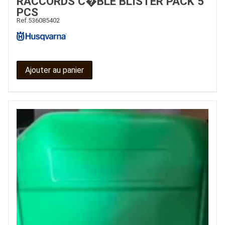
RACCORDS C�BLE BLISTER PACK 5
PCS
Ref.
536085402
Ajouter au panier