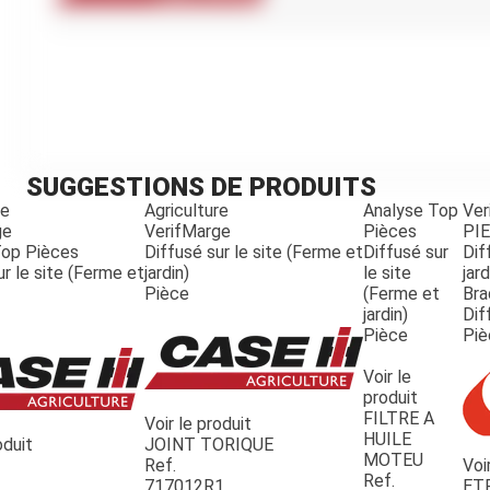
Kubota
Broyeur thermique
Broyeur électrique
SUGGESTIONS DE PRODUITS
re
Agriculture
Analyse Top
Ver
ge
VerifMarge
Pièces
PI
Top Pièces
Diffusé sur le site (Ferme et
Diffusé sur
Dif
ur le site (Ferme et
jardin)
le site
jard
Pièce
(Ferme et
Bra
jardin)
Dif
Pièce
Piè
Voir le
produit
FILTRE A
Voir le produit
HUILE
oduit
JOINT TORIQUE
MOTEU
Ref.
Voi
Ref.
717012R1
ET