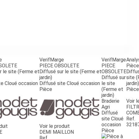
e
VerifMarge
VerifMarge
Analy
BSOLETE
PIECE OBSOLETE
PIECE
Pièce
r le site (Ferme et
Diffusé sur le site (Ferme et
OBSOLETE
Diffus
jardin)
Diffusé sur
site 
te Cloué occasion
Diffusé site Cloué occasion
le site
jardin)
Pièce
(Ferme et
Pièce
jardin)
Braderie
Voir l
Agri
FILTR
Diffusé
COMB
site Cloué
Ref.
occasion
3218
duit
Voir le produit
Pièce
E
DEMI MAILLON
Ref.