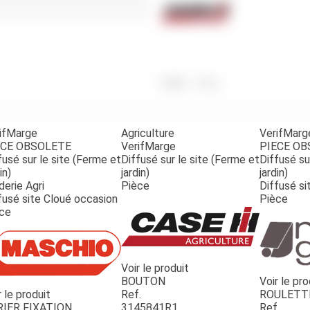
Benne
Sécateur
Plateau
Perche sécateur
Remorque bagagere
Tronçonneuse
Bineuse
Accessoires
Poids
400
g
ifMarge
Agriculture
VerifMarg
ECE OBSOLETE
VerifMarge
PIECE O
fusé sur le site (Ferme et
Diffusé sur le site (Ferme et
Diffusé su
in)
jardin)
jardin)
derie Agri
Pièce
Diffusé si
fusé site Cloué occasion
Pièce
ce
Voir le produit
BOUTON
Voir le pro
r le produit
Ref.
ROULETT
RIER FIXATION
3145841R1
Ref.