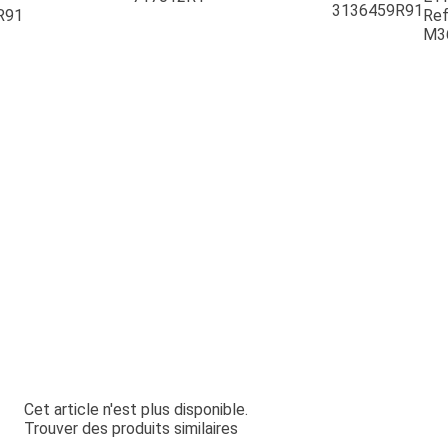
3136459R91
R91
Ref
M3
Cet article n'est plus disponible.
Trouver des produits similaires