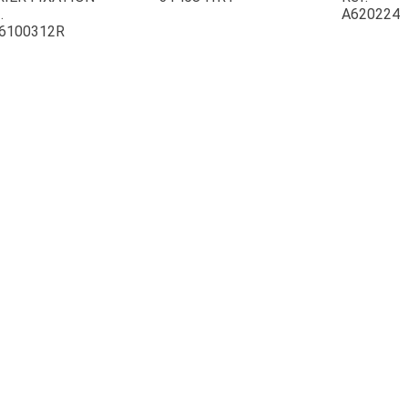
.
A620224
6100312R