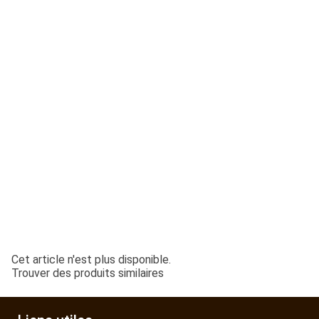
ESPACES VERTS
QUAD SSV UTV
PIECES DETACHEES
CONTACT
Cet article n'est plus disponible.
Trouver des produits similaires