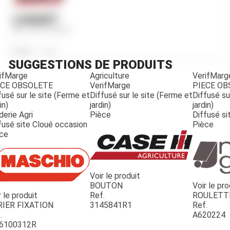
LOQUET
Ref.
3217102R1
Poids
310
g
SUGGESTIONS DE PRODUITS
ifMarge
Agriculture
VerifMarg
ECE OBSOLETE
VerifMarge
PIECE O
fusé sur le site (Ferme et
Diffusé sur le site (Ferme et
Diffusé su
in)
jardin)
jardin)
derie Agri
Pièce
Diffusé si
fusé site Cloué occasion
Pièce
ce
Voir le produit
BOUTON
Voir le pro
r le produit
Ref.
ROULETT
JOUET
RIER FIXATION
3145841R1
Ref.
.
A620224
6100312R