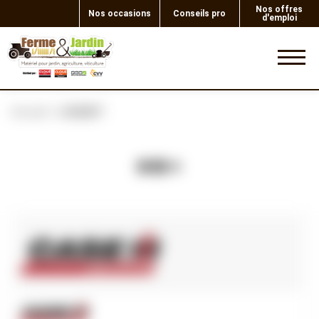
Nos offres
Nos occasions
Conseils pro
d'emploi
0
Accueil
LOQUET