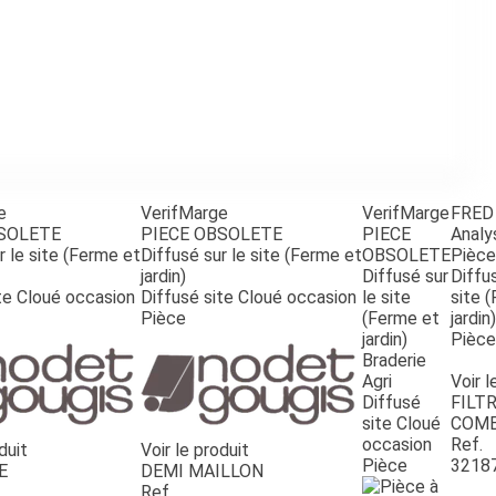
e
VerifMarge
VerifMarge
FRED
BSOLETE
PIECE OBSOLETE
PIECE
Analy
r le site (Ferme et
Diffusé sur le site (Ferme et
OBSOLETE
Pièce
jardin)
Diffusé sur
Diffus
te Cloué occasion
Diffusé site Cloué occasion
le site
site 
Pièce
(Ferme et
jardin)
jardin)
Pièce
Braderie
Agri
Voir l
Diffusé
FILTR
site Cloué
COMB
occasion
Ref.
duit
Voir le produit
Pièce
3218
E
DEMI MAILLON
Ref.