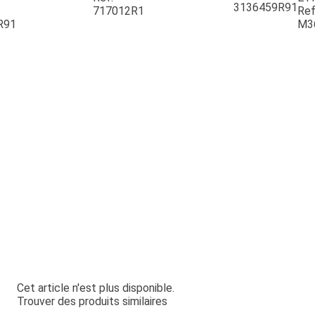
3136459R91
717012R1
Ref
R91
M3
Cet article n'est plus disponible.
Trouver des produits similaires