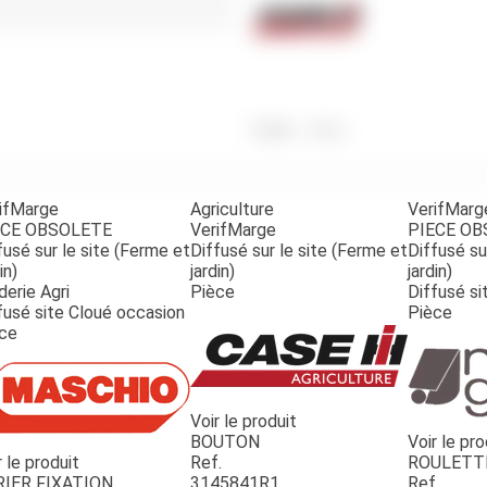
Benne
Sécateur
Plateau
Perche sécateur
Remorque bagagere
Tronçonneuse
Bineuse
Accessoires
Poids
600
g
ifMarge
Agriculture
VerifMarg
ECE OBSOLETE
VerifMarge
PIECE O
fusé sur le site (Ferme et
Diffusé sur le site (Ferme et
Diffusé su
in)
jardin)
jardin)
derie Agri
Pièce
Diffusé si
fusé site Cloué occasion
Pièce
ce
Voir le produit
BOUTON
Voir le pro
r le produit
Ref.
ROULETT
RIER FIXATION
3145841R1
Ref.