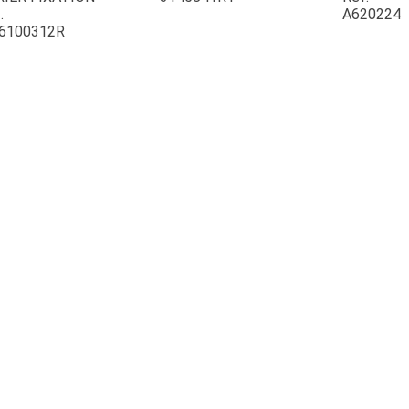
.
A620224
6100312R