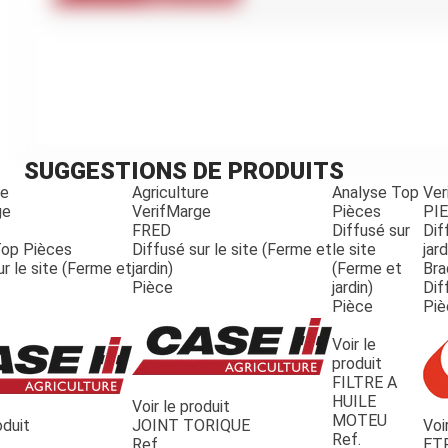
Kubota
Broyeur thermique
Broyeur électrique
SUGGESTIONS DE PRODUITS
re
Agriculture
Analyse Top
Ver
ge
VerifMarge
Pièces
PI
FRED
Diffusé sur
Dif
Top Pièces
Diffusé sur le site (Ferme et
le site
jard
ur le site (Ferme et
jardin)
(Ferme et
Bra
Pièce
jardin)
Dif
Pièce
Piè
Voir le
produit
FILTRE A
HUILE
Voir le produit
MOTEU
oduit
JOINT TORIQUE
Voi
Ref.
Ref.
ET