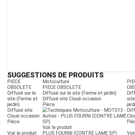
Kubota
Broyeur thermique
Broyeur électrique
SUGGESTIONS DE PRODUITS
PIECE
Motoculture
PIE
OBSOLETE
PIECE OBSOLETE
OB
Diffusé sur le
Diffusé sur le site (Ferme et jardin)
Diff
site (Ferme et
Diffusé site Cloué occasion
sit
jardin)
Pièce
jard
Diffusé site
Dif
Cloué occasion
Clo
Pièce
Piè
Voir le produit
Voir le produit
PLUS FOURNI (CONTRE LAME SP)
Voir