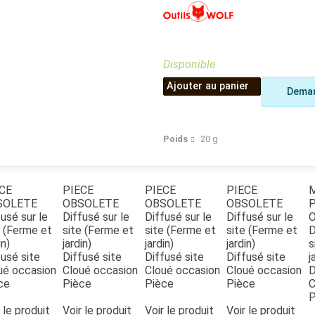
Benne
Sécateur
Plateau
Perche sécateur
Remorque bagagere
Tronçonneuse
Bineuse
Disponible
Accessoires
Ajouter au panier
Deman
Poids
20
g
CE
PIECE
PIECE
PIECE
M
SOLETE
OBSOLETE
OBSOLETE
OBSOLETE
P
usé sur le
Diffusé sur le
Diffusé sur le
Diffusé sur le
e (Ferme et
site (Ferme et
site (Ferme et
site (Ferme et
D
in)
jardin)
jardin)
jardin)
s
fusé site
Diffusé site
Diffusé site
Diffusé site
j
ué occasion
Cloué occasion
Cloué occasion
Cloué occasion
D
ce
Pièce
Pièce
Pièce
C
P
 le produit
Voir le produit
Voir le produit
Voir le produit