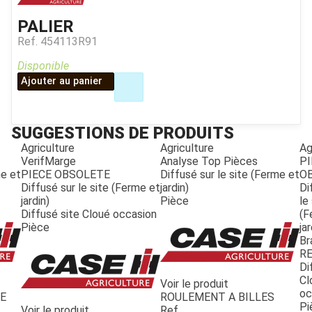
PALIER
Ref.
454113R91
Disponible
Ajouter au panier
SUGGESTIONS DE PRODUITS
Agriculture
Agriculture
Ag
VerifMarge
Analyse Top Pièces
PI
me et
PIECE OBSOLETE
Diffusé sur le site (Ferme et
O
Diffusé sur le site (Ferme et
jardin)
Di
jardin)
Pièce
le
Diffusé site Cloué occasion
(F
Pièce
jar
JOUET
Br
R
Di
ESPACES VERTS
Cl
Voir le produit
oc
LE
ROULEMENT A BILLES
Pi
Voir le produit
Ref.