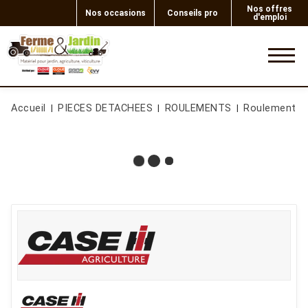
Nos offres
Nos occasions
Conseils pro
d'emploi
0
Accueil
PIECES DETACHEES
ROULEMENTS
Roulement