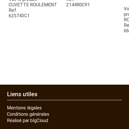
QUAD SSV UTV
CUVETTE ROULEMENT
214490C91
Vo
Ref.
pr
625743C1
R
PIECES DETACHEES
Re
6
CONTACT
Liens utiles
Mentions légales
Conditions générales
Réalisé par blgCloud