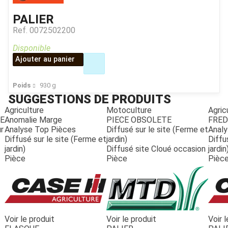
PALIER
Ref.
0072502200
Disponible
Ajouter au panier
Poids
930
g
SUGGESTIONS DE PRODUITS
Agriculture
Motoculture
Agric
E
Anomalie Marge
PIECE OBSOLETE
FRED
r
Analyse Top Pièces
Diffusé sur le site (Ferme et
Analy
Diffusé sur le site (Ferme et
jardin)
Diffu
jardin)
Diffusé site Cloué occasion
jardin
Pièce
Pièce
Pièc
JOUET
Voir le produit
Voir le produit
Voir 