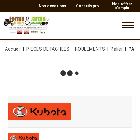
Nos offres
Nos occasions
Conseils pro
d'emploi
0
Accueil
PIECES DETACHEES
ROULEMENTS
Palier
PALI