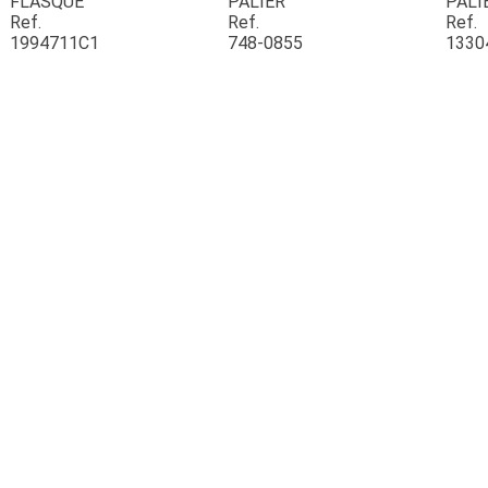
FLASQUE
PALIER
PALI
Ref.
Ref.
Ref.
1994711C1
748-0855
1330
ESPACES VERTS
QUAD SSV UTV
PIECES DETACHEES
CONTACT