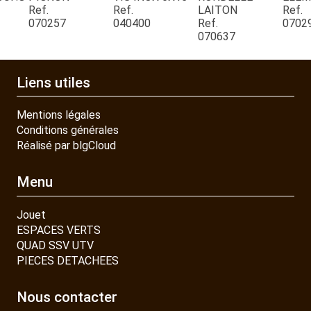
Ref.
Ref.
LAITON
Ref.
070257
040400
Ref.
0702
CONTACT
070637
Liens utiles
Mentions légales
Conditions générales
Réalisé par blgCloud
Menu
Jouet
ESPACES VERTS
QUAD SSV UTV
PIECES DETACHEES
Nous contacter