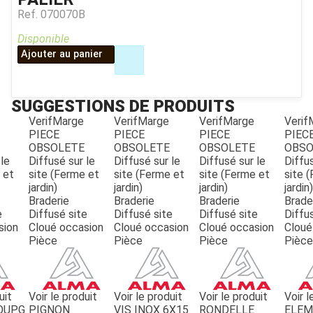
Ref.
070070B
Disponible
Ajouter au panier
SUGGESTIONS DE PRODUITS
VerifMarge
VerifMarge
VerifMarge
Verif
PIECE
PIECE
PIECE
PIEC
OBSOLETE
OBSOLETE
OBSOLETE
OBSO
JOUET
 le
Diffusé sur le
Diffusé sur le
Diffusé sur le
Diffus
 et
site (Ferme et
site (Ferme et
site (Ferme et
site 
jardin)
jardin)
jardin)
jardin)
Braderie
Braderie
Braderie
Brade
ESPACES VERTS
e
Diffusé site
Diffusé site
Diffusé site
Diffu
sion
Cloué occasion
Cloué occasion
Cloué occasion
Cloué
Pièce
Pièce
Pièce
Pièce
QUAD SSV UTV
PIECES DETACHEES
uit
Voir le produit
Voir le produit
Voir le produit
Voir l
OUP.G
PIGNON
VIS INOX 6X15
RONDELLE
ELE