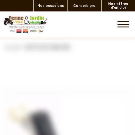
Nos offres
Nos occasions
Conseils pro
d'emploi
0
Accueil
PATTE DE FIXATION