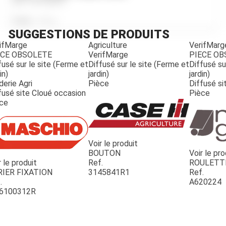
Ref.
591542R1
Poids
911
g
SUGGESTIONS DE PRODUITS
ifMarge
Agriculture
VerifMarg
ECE OBSOLETE
VerifMarge
PIECE O
fusé sur le site (Ferme et
Diffusé sur le site (Ferme et
Diffusé su
JOUET
in)
jardin)
jardin)
derie Agri
Pièce
Diffusé si
fusé site Cloué occasion
Pièce
ESPACES VERTS
ce
QUAD SSV UTV
Voir le produit
BOUTON
Voir le pro
r le produit
Ref.
ROULETT
PIECES DETACHEES
RIER FIXATION
3145841R1
Ref.
.
A620224
6100312R
CONTACT