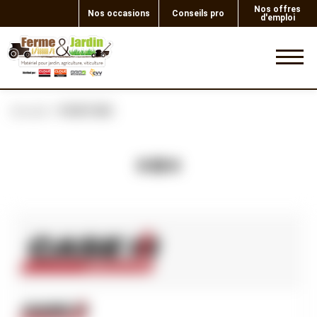
Nos offres
Nos occasions
Conseils pro
d'emploi
0
Accueil
PEINTURE