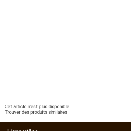
ESPACES VERTS
QUAD SSV UTV
PIECES DETACHEES
CONTACT
Cet article n'est plus disponible.
Trouver des produits similaires