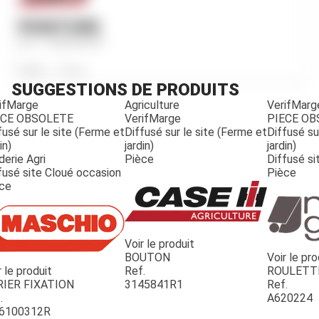
PEINTURE
Ref.
1440609R91
Poids
2 650
g
SUGGESTIONS DE PRODUITS
ifMarge
Agriculture
VerifMarg
ECE OBSOLETE
VerifMarge
PIECE O
fusé sur le site (Ferme et
Diffusé sur le site (Ferme et
Diffusé su
in)
jardin)
jardin)
derie Agri
Pièce
Diffusé si
fusé site Cloué occasion
Pièce
ce
Voir le produit
BOUTON
Voir le pro
r le produit
Ref.
ROULETT
JOUET
RIER FIXATION
3145841R1
Ref.
.
A620224
6100312R