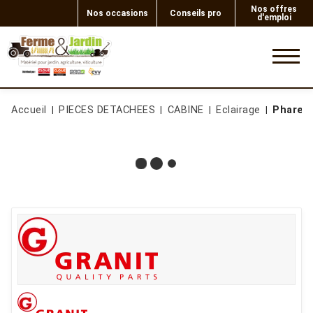
Nos offres
Nos occasions
Conseils pro
d'emploi
0
Accueil
PIECES DETACHEES
CABINE
Eclairage
Phare p