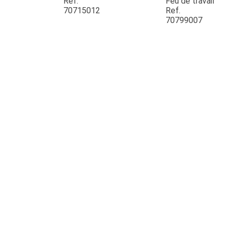
Ref.
Feu de travail
70715012
Ref.
70799007
JOUET
ESPACES VERTS
QUAD SSV UTV
PIECES DETACHEES
CONTACT