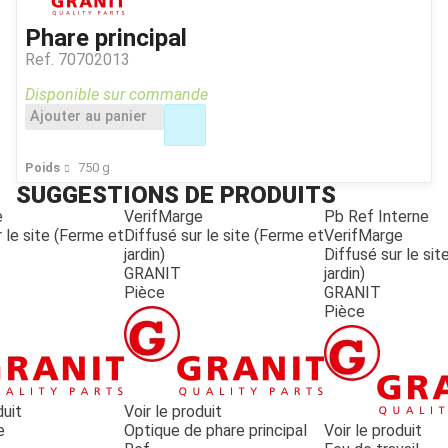
Phare principal
Ref.
70702013
Disponible sur commande
Ajouter au panier
Poids
750
g
SUGGESTIONS DE PRODUITS
e
VerifMarge
Pb Ref Interne
 le site (Ferme et
Diffusé sur le site (Ferme et
VerifMarge
jardin)
Diffusé sur le si
GRANIT
jardin)
Pièce
GRANIT
Pièce
duit
Voir le produit
e
Optique de phare principal
Voir le produit