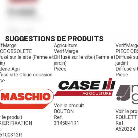
PLAQUE
Ref.
3156401R1
Poids
150
g
SUGGESTIONS DE PRODUITS
ifMarge
Agriculture
VerifMarg
ECE OBSOLETE
VerifMarge
PIECE O
fusé sur le site (Ferme et
Diffusé sur le site (Ferme et
Diffusé su
in)
jardin)
jardin)
derie Agri
Pièce
Diffusé si
fusé site Cloué occasion
Pièce
ce
Voir le produit
BOUTON
Voir le pro
r le produit
Ref.
ROULETT
JOUET
RIER FIXATION
3145841R1
Ref.
.
A620224
6100312R