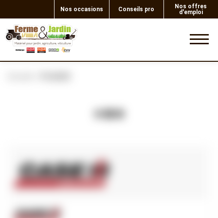
Nos offres
Nos occasions
Conseils pro
d'emploi
0
Accueil
PLAQUE