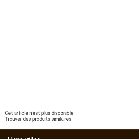
ESPACES VERTS
QUAD SSV UTV
PIECES DETACHEES
CONTACT
Cet article n'est plus disponible.
Trouver des produits similaires