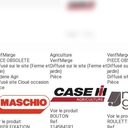
Benne
Sécateur
Plateau
Perche sécateur
Remorque bagagere
Tronçonneuse
Bineuse
Accessoires
Poids
1 390
g
ifMarge
Agriculture
VerifMarg
ECE OBSOLETE
VerifMarge
PIECE O
fusé sur le site (Ferme et
Diffusé sur le site (Ferme et
Diffusé su
in)
jardin)
jardin)
derie Agri
Pièce
Diffusé si
fusé site Cloué occasion
Pièce
ce
Voir le produit
BOUTON
Voir le pro
r le produit
Ref.
ROULETT
RIER FIXATION
3145841R1
Ref.