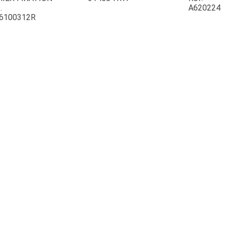
.
A620224
6100312R