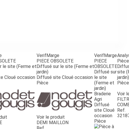
e
VerifMarge
VerifMarge
Analy
BSOLETE
PIECE OBSOLETE
PIECE
Pièce
r le site (Ferme et
Diffusé sur le site (Ferme et
OBSOLETE
Diffus
jardin)
Diffusé sur
site 
te Cloué occasion
Diffusé site Cloué occasion
le site
jardin)
Pièce
(Ferme et
Pièce
jardin)
Braderie
Voir l
Agri
FILTR
Diffusé
COMB
site Cloué
Ref.
occasion
3218
duit
Voir le produit
Pièce
E
DEMI MAILLON
Ref.