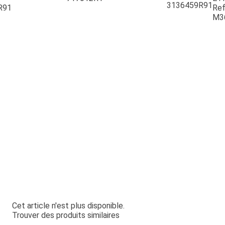
3136459R91
R91
Ref
M3
Cet article n'est plus disponible.
Trouver des produits similaires