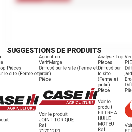
Kubota
Broyeur thermique
Broyeur électrique
SUGGESTIONS DE PRODUITS
re
Agriculture
Analyse Top
Ver
ge
VerifMarge
Pièces
PI
Top Pièces
Diffusé sur le site (Ferme et
Diffusé sur
Dif
ur le site (Ferme et
jardin)
le site
jard
Pièce
(Ferme et
Bra
jardin)
Dif
Pièce
Piè
Voir le
produit
FILTRE A
Voir le produit
HUILE
oduit
JOINT TORIQUE
MOTEU
Ref.
Voi
Ref.
717012R1
ET