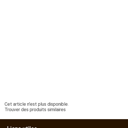
ESPACES VERTS
QUAD SSV UTV
PIECES DETACHEES
CONTACT
Cet article n'est plus disponible.
Trouver des produits similaires