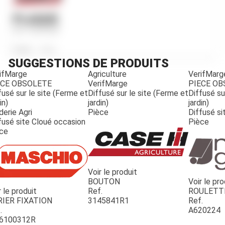
PLAQUE
Ref.
M29288
Poids
160
g
SUGGESTIONS DE PRODUITS
ifMarge
Agriculture
VerifMarg
ECE OBSOLETE
VerifMarge
PIECE O
fusé sur le site (Ferme et
Diffusé sur le site (Ferme et
Diffusé su
in)
jardin)
jardin)
derie Agri
Pièce
Diffusé si
fusé site Cloué occasion
Pièce
ce
Voir le produit
BOUTON
Voir le pro
r le produit
Ref.
ROULETT
JOUET
RIER FIXATION
3145841R1
Ref.
.
A620224
6100312R