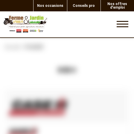
Nos offres
Nos occasions
Conseils pro
d'emploi
0
Accueil
PLAQUE