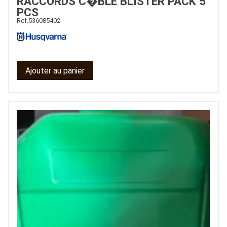
RACCORDS C�BLE BLISTER PACK 5
PCS
Ref.
536085402
Ajouter au panier