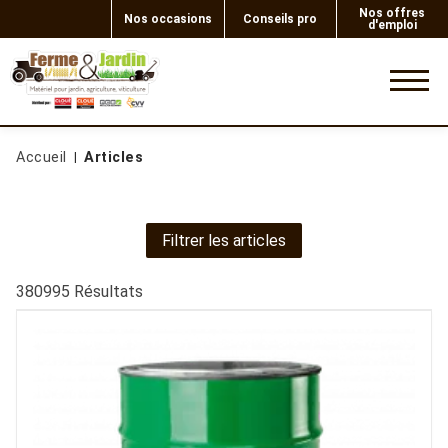
Nos offres
Nos occasions
Conseils pro
d'emploi
0
Accueil
Articles
Filtrer les articles
380995
Résultats