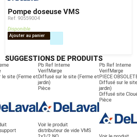
Pompe doseuse VMS
Ref.
90559004
Disponible
Ajouter au panier
SUGGESTIONS DE PRODUITS
erne
Pb Ref Interne
Pb Ref Interne
e
VerifMarge
VerifMarge
 le site (Ferme et
Diffusé sur le site (Ferme et
PIECE OBSOLET
jardin)
Diffusé sur le si
Pièce
jardin)
Diffusé site Clou
Pièce
duit
Voir le produit
support
distributeur de vide VMS
2x3/2 NO
Voir le produit