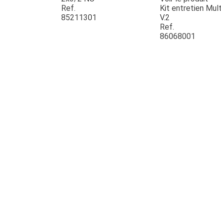
Ref.
Kit entretien Mult
85211301
V.2
Ref.
86068001
JOUET
ESPACES VERTS
QUAD SSV UTV
PIECES DETACHEES
CONTACT