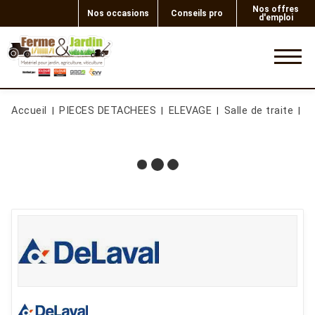
Nos offres
Nos occasions
Conseils pro
d'emploi
0
Accueil
PIECES DETACHEES
ELEVAGE
Salle de traite
P