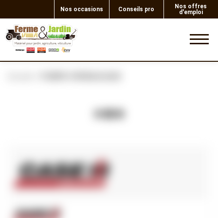
Nos offres
Nos occasions
Conseils pro
d'emploi
0
Accueil
POMPE HYDRAULIQUE