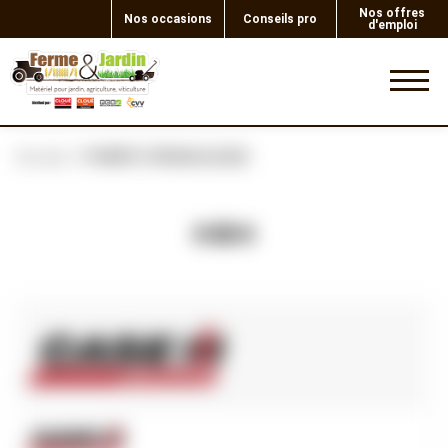
Nos offres
Nos occasions
Conseils pro
d'emploi
0
Accueil
POMPE HYDRAULIQUE