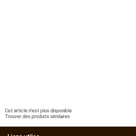
ESPACES VERTS
QUAD SSV UTV
PIECES DETACHEES
CONTACT
Cet article n'est plus disponible.
Trouver des produits similaires