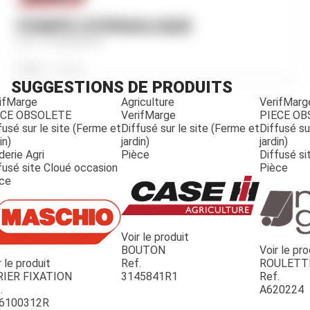
POMPE HYDRAULIQUE
Ref.
3146446R93
Poids
5 530
g
SUGGESTIONS DE PRODUITS
ifMarge
Agriculture
VerifMarg
ECE OBSOLETE
VerifMarge
PIECE O
fusé sur le site (Ferme et
Diffusé sur le site (Ferme et
Diffusé su
in)
jardin)
jardin)
derie Agri
Pièce
Diffusé si
fusé site Cloué occasion
Pièce
ce
Voir le produit
BOUTON
Voir le pro
r le produit
Ref.
ROULETT
JOUET
RIER FIXATION
3145841R1
Ref.
.
A620224
6100312R