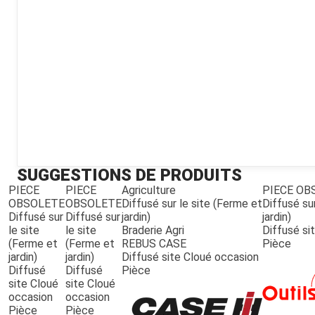
Kubota
Broyeur thermique
Broyeur électrique
SUGGESTIONS DE PRODUITS
PIECE
PIECE
Agriculture
PIECE OB
OBSOLETE
OBSOLETE
Diffusé sur le site (Ferme et
Diffusé su
Diffusé sur
Diffusé sur
jardin)
jardin)
le site
le site
Braderie Agri
Diffusé si
(Ferme et
(Ferme et
REBUS CASE
Pièce
jardin)
jardin)
Diffusé site Cloué occasion
Diffusé
Diffusé
Pièce
site Cloué
site Cloué
occasion
occasion
Pièce
Pièce