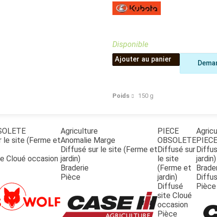
Benne
Sécateur
Plateau
Perche sécateur
Remorque bagagere
Tronçonneuse
Bineuse
Disponible
Accessoires
Ajouter au panier
Deman
Poids
150
g
SOLETE
Agriculture
PIECE
Agricu
r le site (Ferme et
Anomalie Marge
OBSOLETE
PIEC
Diffusé sur le site (Ferme et
Diffusé sur
Diffus
te Cloué occasion
jardin)
le site
jardin)
Braderie
(Ferme et
Brader
Pièce
jardin)
Diffus
Diffusé
Pièce
site Cloué
occasion
Pièce