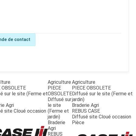
de de contact
lture
Agriculture
Agriculture
E OBSOLETE
PIECE
PIECE OBSOLETE
é sur le site (Ferme et
OBSOLETE
Diffusé sur le site (Ferme et
Diffusé sur
jardin)
ie Agri
le site
Braderie Agri
é site Cloué occasion
(Ferme et
REBUS CASE
jardin)
Diffusé site Cloué occasion
Braderie
Pièce
Agri
REBUS