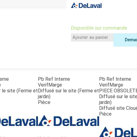
Benne
Sécateur
Plateau
Perche sécateur
Remorque bagagere
Tronçonneuse
Bineuse
Disponible sur commande
Accessoires
Ajouter au panier
Deman
erne
Pb Ref Interne
Pb Ref Interne
e
VerifMarge
VerifMarge
 le site (Ferme et
Diffusé sur le site (Ferme et
PIECE OBSOLET
jardin)
Diffusé sur le si
Pièce
jardin)
Diffusé site Clou
Pièce