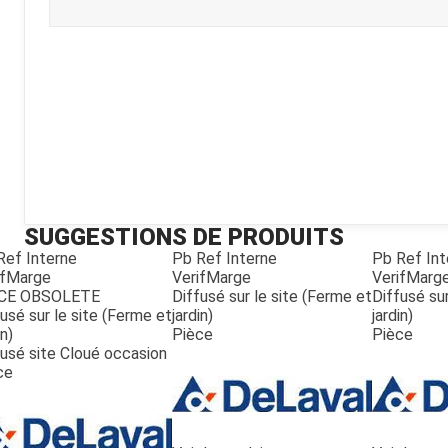
Kubota
Broyeur thermique
Broyeur électrique
SUGGESTIONS DE PRODUITS
Ref Interne
Pb Ref Interne
Pb Ref Int
ifMarge
VerifMarge
VerifMarg
CE OBSOLETE
Diffusé sur le site (Ferme et
Diffusé sur
usé sur le site (Ferme et
jardin)
jardin)
in)
Pièce
Pièce
fusé site Cloué occasion
ce