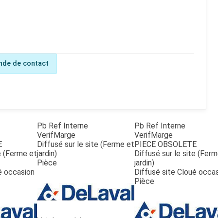
de de contact
Pb Ref Interne
Pb Ref Interne
VerifMarge
VerifMarge
E
Diffusé sur le site (Ferme et
PIECE OBSOLETE
te (Ferme et
jardin)
Diffusé sur le site (Fer
Pièce
jardin)
é occasion
Diffusé site Cloué occa
Pièce