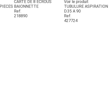
CARTE DE 8 ECROUS
Voir le produit
ESPACES VERTS
PIECES
BAIONNETTE
TUBULURE ASPIRATION
Ref.
D.35 A 90
218890
Ref.
427724
QUAD SSV UTV
PIECES DETACHEES
CONTACT