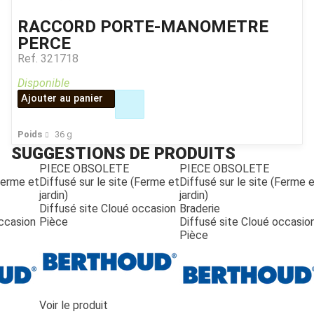
RACCORD PORTE-MANOMETRE
PERCE
Ref.
321718
Disponible
Ajouter au panier
Poids
36
g
SUGGESTIONS DE PRODUITS
PIECE OBSOLETE
PIECE OBSOLETE
(Ferme et
Diffusé sur le site (Ferme et
Diffusé sur le site (Ferme 
jardin)
jardin)
Diffusé site Cloué occasion
Braderie
occasion
Pièce
Diffusé site Cloué occasio
Pièce
JOUET
Voir le produit