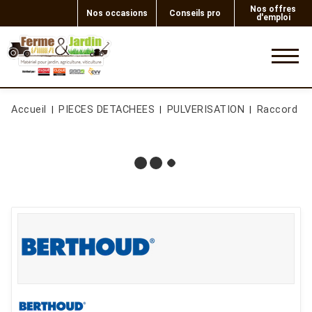
Nos offres
Nos occasions
Conseils pro
d'emploi
0
Accueil
PIECES DETACHEES
PULVERISATION
Raccord