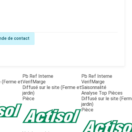
de de contact
Pb Ref Interne
Pb Ref Interne
te (Ferme et
VerifMarge
VerifMarge
Diffusé sur le site (Ferme et
Saisonnalité
jardin)
Analyse Top Pièces
Pièce
Diffusé sur le site (Fer
jardin)
Pièce