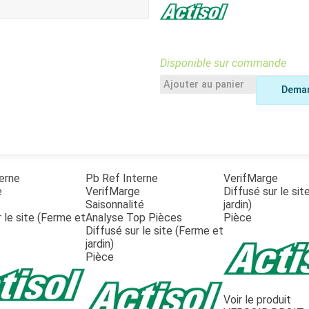
Benne
Sécateur
Plateau
Perche sécateur
Remorque bagagere
Tronçonneuse
Bineuse
Disponible sur commande
Accessoires
Ajouter au panier
Deman
erne
Pb Ref Interne
VerifMarge
e
VerifMarge
Diffusé sur le si
Saisonnalité
jardin)
 le site (Ferme et
Analyse Top Pièces
Pièce
Diffusé sur le site (Ferme et
jardin)
Pièce
Voir le produit