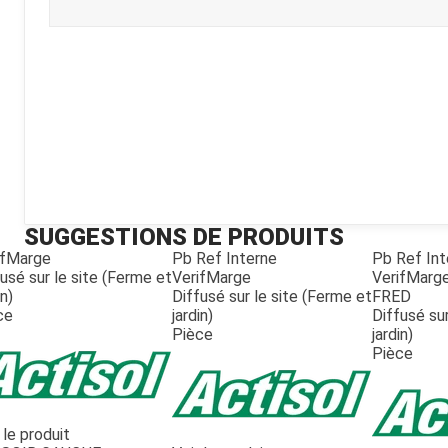
Kubota
Broyeur thermique
Broyeur électrique
SUGGESTIONS DE PRODUITS
ifMarge
Pb Ref Interne
Pb Ref Int
usé sur le site (Ferme et
VerifMarge
VerifMarg
in)
Diffusé sur le site (Ferme et
FRED
ce
jardin)
Diffusé sur
Pièce
jardin)
Pièce
 le produit