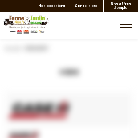
Nos offres
Nos occasions
Conseils pro
d'emploi
0
Accueil
RESSORT