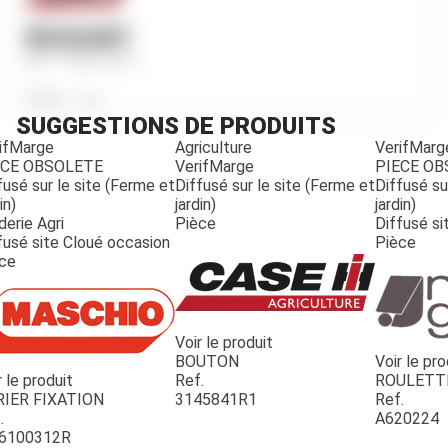
RESSORT
Ref.
1958739C1
Poids
85
g
SUGGESTIONS DE PRODUITS
ifMarge
Agriculture
VerifMarg
ECE OBSOLETE
VerifMarge
PIECE O
fusé sur le site (Ferme et
Diffusé sur le site (Ferme et
Diffusé su
in)
jardin)
jardin)
derie Agri
Pièce
Diffusé si
fusé site Cloué occasion
Pièce
ce
Voir le produit
BOUTON
Voir le pro
r le produit
Ref.
ROULETT
JOUET
RIER FIXATION
3145841R1
Ref.
.
A620224
6100312R