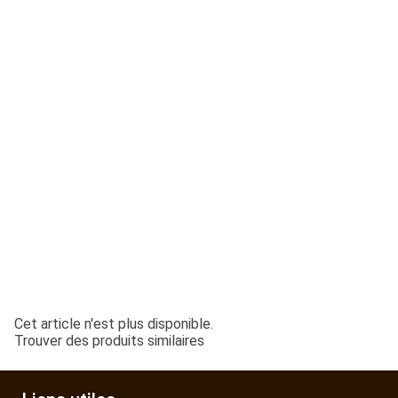
ESPACES VERTS
QUAD SSV UTV
PIECES DETACHEES
CONTACT
Cet article n'est plus disponible.
Trouver des produits similaires