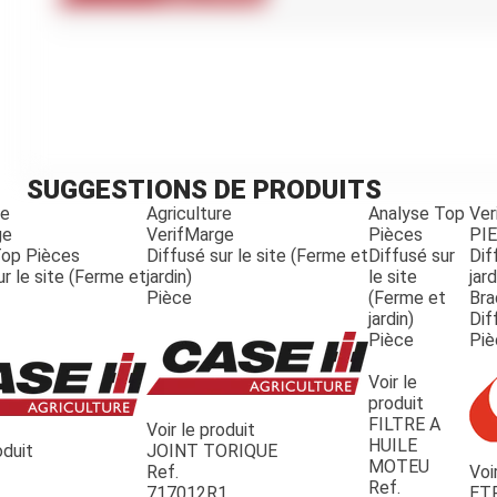
Kubota
Broyeur thermique
Broyeur électrique
SUGGESTIONS DE PRODUITS
re
Agriculture
Analyse Top
Ver
ge
VerifMarge
Pièces
PI
Top Pièces
Diffusé sur le site (Ferme et
Diffusé sur
Dif
ur le site (Ferme et
jardin)
le site
jard
Pièce
(Ferme et
Bra
jardin)
Dif
Pièce
Piè
Voir le
produit
FILTRE A
Voir le produit
HUILE
oduit
JOINT TORIQUE
MOTEU
Ref.
Voi
Ref.
717012R1
ET