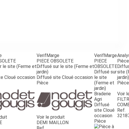
e
VerifMarge
VerifMarge
Analy
BSOLETE
PIECE OBSOLETE
PIECE
Pièce
r le site (Ferme et
Diffusé sur le site (Ferme et
OBSOLETE
Diffus
jardin)
Diffusé sur
site 
te Cloué occasion
Diffusé site Cloué occasion
le site
jardin)
Pièce
(Ferme et
Pièce
jardin)
Braderie
Voir l
Agri
FILTR
Diffusé
COMB
site Cloué
Ref.
occasion
3218
duit
Voir le produit
Pièce
E
DEMI MAILLON
Ref.