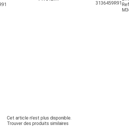
3136459R91
R91
Ref
M3
Cet article n'est plus disponible.
Trouver des produits similaires