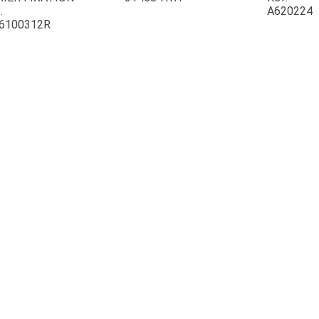
.
A620224
6100312R