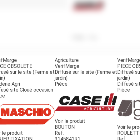
Benne
Sécateur
Plateau
Perche sécateur
Remorque bagagere
Tronçonneuse
Bineuse
Accessoires
Poids
50
g
ifMarge
Agriculture
VerifMarg
ECE OBSOLETE
VerifMarge
PIECE O
fusé sur le site (Ferme et
Diffusé sur le site (Ferme et
Diffusé su
in)
jardin)
jardin)
derie Agri
Pièce
Diffusé si
fusé site Cloué occasion
Pièce
ce
Voir le produit
BOUTON
Voir le pro
r le produit
Ref.
ROULETT
RIER FIXATION
3145841R1
Ref.