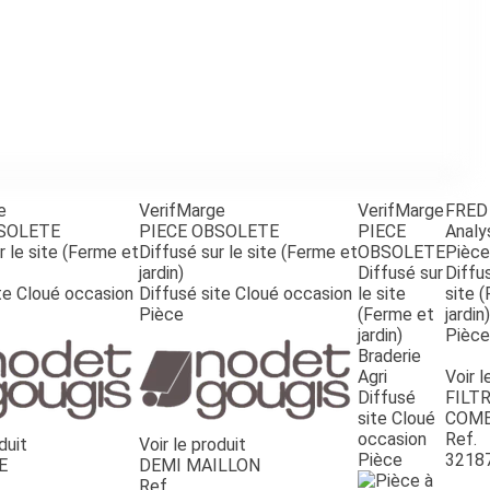
e
VerifMarge
VerifMarge
FRED
BSOLETE
PIECE OBSOLETE
PIECE
Analy
r le site (Ferme et
Diffusé sur le site (Ferme et
OBSOLETE
Pièce
jardin)
Diffusé sur
Diffus
te Cloué occasion
Diffusé site Cloué occasion
le site
site 
Pièce
(Ferme et
jardin)
jardin)
Pièce
Braderie
Agri
Voir l
Diffusé
FILTR
site Cloué
COMB
occasion
Ref.
duit
Voir le produit
Pièce
3218
E
DEMI MAILLON
Ref.