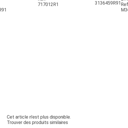
3136459R91
717012R1
Ref
R91
M3
Cet article n'est plus disponible.
Trouver des produits similaires