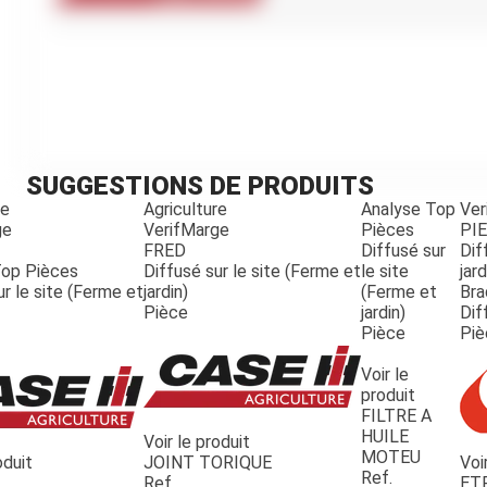
Kubota
Broyeur thermique
Broyeur électrique
SUGGESTIONS DE PRODUITS
re
Agriculture
Analyse Top
Ver
ge
VerifMarge
Pièces
PI
FRED
Diffusé sur
Dif
Top Pièces
Diffusé sur le site (Ferme et
le site
jard
ur le site (Ferme et
jardin)
(Ferme et
Bra
Pièce
jardin)
Dif
Pièce
Piè
Voir le
produit
FILTRE A
HUILE
Voir le produit
MOTEU
oduit
JOINT TORIQUE
Voi
Ref.
Ref.
ET