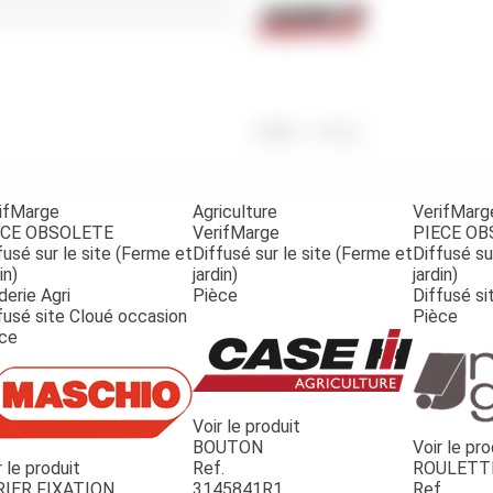
Benne
Sécateur
Plateau
Perche sécateur
Remorque bagagere
Tronçonneuse
Bineuse
Accessoires
Poids
3 660
g
ifMarge
Agriculture
VerifMarg
ECE OBSOLETE
VerifMarge
PIECE O
fusé sur le site (Ferme et
Diffusé sur le site (Ferme et
Diffusé su
in)
jardin)
jardin)
derie Agri
Pièce
Diffusé si
fusé site Cloué occasion
Pièce
ce
Voir le produit
BOUTON
Voir le pro
r le produit
Ref.
ROULETT
RIER FIXATION
3145841R1
Ref.