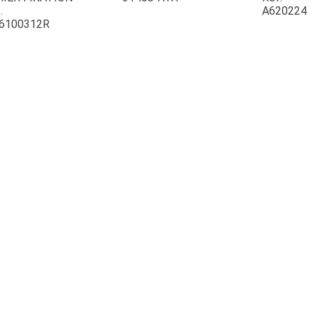
.
A620224
6100312R