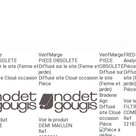
e
VerifMarge
VerifMarge
FRED
BSOLETE
PIECE OBSOLETE
PIECE
Analy
r le site (Ferme et
Diffusé sur le site (Ferme et
OBSOLETE
Pièce
jardin)
Diffusé sur
Diffus
te Cloué occasion
Diffusé site Cloué occasion
le site
site 
Pièce
(Ferme et
jardin)
jardin)
Pièce
Braderie
Agri
Voir l
Diffusé
FILTR
site Cloué
COMB
occasion
Ref.
duit
Voir le produit
Pièce
3218
E
DEMI MAILLON
Ref.