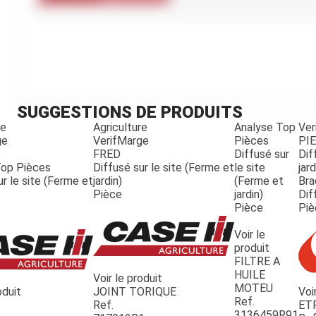
Kubota
Broyeur thermique
Broyeur électrique
SUGGESTIONS DE PRODUITS
re
Agriculture
Analyse Top
Ver
ge
VerifMarge
Pièces
PI
FRED
Diffusé sur
Dif
Top Pièces
Diffusé sur le site (Ferme et
le site
jard
ur le site (Ferme et
jardin)
(Ferme et
Bra
Pièce
jardin)
Dif
Pièce
Piè
Voir le
produit
FILTRE A
HUILE
Voir le produit
MOTEU
oduit
JOINT TORIQUE
Voi
Ref.
Ref.
ET
3136459R91