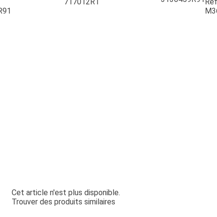
717012R1
Ref
R91
M3
Cet article n'est plus disponible.
Trouver des produits similaires