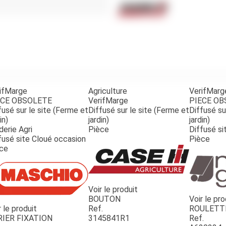
Benne
Sécateur
Plateau
Perche sécateur
Remorque bagagere
Tronçonneuse
Bineuse
Accessoires
ifMarge
Agriculture
VerifMarg
ECE OBSOLETE
VerifMarge
PIECE O
fusé sur le site (Ferme et
Diffusé sur le site (Ferme et
Diffusé su
in)
jardin)
jardin)
derie Agri
Pièce
Diffusé si
fusé site Cloué occasion
Pièce
ce
Voir le produit
BOUTON
Voir le pro
r le produit
Ref.
ROULETT
RIER FIXATION
3145841R1
Ref.