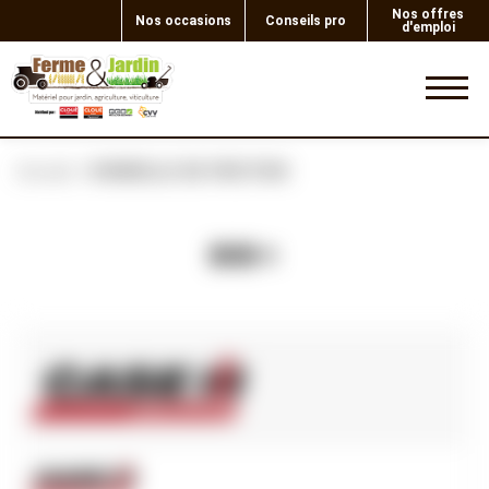
Nos offres
Nos occasions
Conseils pro
d'emploi
0
Accueil
RONDELLE DE FRICTION