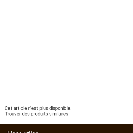
ESPACES VERTS
QUAD SSV UTV
PIECES DETACHEES
CONTACT
Cet article n'est plus disponible.
Trouver des produits similaires