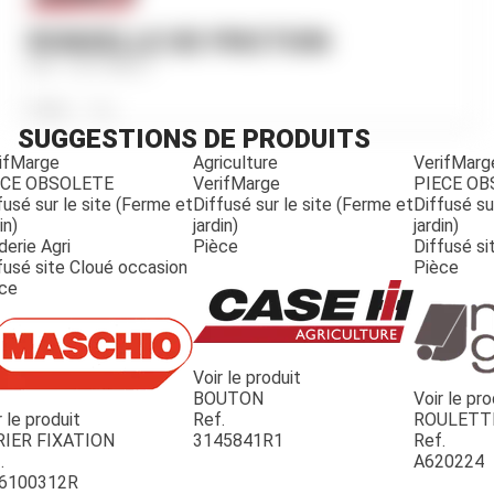
RONDELLE DE FRICTION
Ref.
1531496C1
Poids
15
g
SUGGESTIONS DE PRODUITS
ifMarge
Agriculture
VerifMarg
ECE OBSOLETE
VerifMarge
PIECE O
fusé sur le site (Ferme et
Diffusé sur le site (Ferme et
Diffusé su
in)
jardin)
jardin)
derie Agri
Pièce
Diffusé si
fusé site Cloué occasion
Pièce
ce
Voir le produit
BOUTON
Voir le pro
r le produit
Ref.
ROULETT
JOUET
RIER FIXATION
3145841R1
Ref.
.
A620224
6100312R