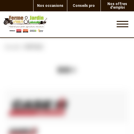
Nos offres
Nos occasions
Conseils pro
d'emploi
0
Accueil
ROTULE