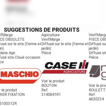
ROTULE
Ref.
3141530R91
Poids
615
g
SUGGESTIONS DE PRODUITS
ifMarge
Agriculture
VerifMarg
ECE OBSOLETE
VerifMarge
PIECE O
fusé sur le site (Ferme et
Diffusé sur le site (Ferme et
Diffusé su
in)
jardin)
jardin)
derie Agri
Pièce
Diffusé si
fusé site Cloué occasion
Pièce
ce
Voir le produit
BOUTON
Voir le pro
r le produit
Ref.
ROULETT
JOUET
RIER FIXATION
3145841R1
Ref.
.
A620224
6100312R