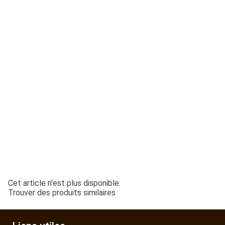
ESPACES VERTS
QUAD SSV UTV
PIECES DETACHEES
CONTACT
Cet article n'est plus disponible.
Trouver des produits similaires