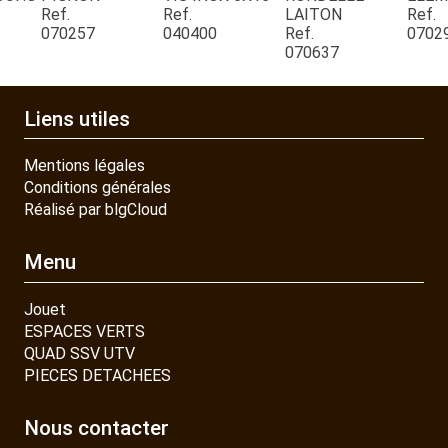
Ref.
Ref.
LAITON
Ref.
070257
040400
Ref.
0702
CONTACT
070637
Liens utiles
Mentions légales
Conditions générales
Réalisé par blgCloud
Menu
Jouet
ESPACES VERTS
QUAD SSV UTV
PIECES DETACHEES
Nous contacter