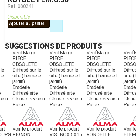
Ref.
080241
Disponible
Ajouter au panier
SUGGESTIONS DE PRODUITS
VerifMarge
VerifMarge
VerifMarge
Verif
PIECE
PIECE
PIECE
PIEC
OBSOLETE
OBSOLETE
OBSOLETE
OBSO
JOUET
 le
Diffusé sur le
Diffusé sur le
Diffusé sur le
Diffus
 et
site (Ferme et
site (Ferme et
site (Ferme et
site 
jardin)
jardin)
jardin)
jardin)
Braderie
Braderie
Braderie
Brade
ESPACES VERTS
e
Diffusé site
Diffusé site
Diffusé site
Diffu
sion
Cloué occasion
Cloué occasion
Cloué occasion
Cloué
Pièce
Pièce
Pièce
Pièce
QUAD SSV UTV
PIECES DETACHEES
uit
Voir le produit
Voir le produit
Voir le produit
Voir l
OUP.G
PIGNON
VIS INOX 6X15
RONDELLE
ELE