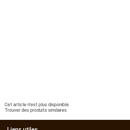
ESPACES VERTS
QUAD SSV UTV
PIECES DETACHEES
CONTACT
Cet article n'est plus disponible.
Trouver des produits similaires
Liens utiles