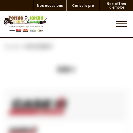
Nos offres
Nos occasions
Conseils pro
d'emploi
0
Accueil
ROULEMENT