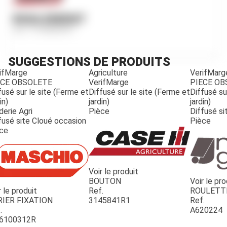
ROULEMENT
Ref.
3142880R91
SUGGESTIONS DE PRODUITS
ifMarge
Agriculture
VerifMarg
ECE OBSOLETE
VerifMarge
PIECE O
fusé sur le site (Ferme et
Diffusé sur le site (Ferme et
Diffusé su
in)
jardin)
jardin)
derie Agri
Pièce
Diffusé si
fusé site Cloué occasion
Pièce
ce
Voir le produit
BOUTON
Voir le pro
r le produit
Ref.
ROULETT
JOUET
RIER FIXATION
3145841R1
Ref.
.
A620224
6100312R