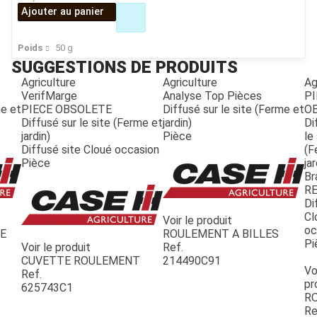
Ajouter au panier
Poids
50
g
SUGGESTIONS DE PRODUITS
Agriculture
Agriculture
Ag
VerifMarge
Analyse Top Pièces
PI
me et
PIECE OBSOLETE
Diffusé sur le site (Ferme et
O
Diffusé sur le site (Ferme et
jardin)
Di
jardin)
Pièce
le
Diffusé site Cloué occasion
(F
Pièce
jar
Br
R
Di
Cl
Voir le produit
oc
JOUET
LE
ROULEMENT A BILLES
Pi
Voir le produit
Ref.
CUVETTE ROULEMENT
214490C91
Vo
Ref.
ESPACES VERTS
pr
625743C1
R
Re