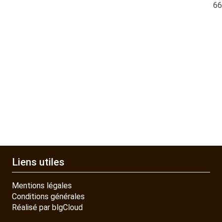
QUAD SSV UTV
6
PIECES DETACHEES
CONTACT
Liens utiles
Mentions légales
Conditions générales
Réalisé par blgCloud