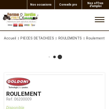
Nos offres
Nos occasions
Conseils pro
d'emploi
0
Accueil
PIECES DETACHEES
ROULEMENTS
Roulement
ROULEMENT
Ref.
06200009
Disponible