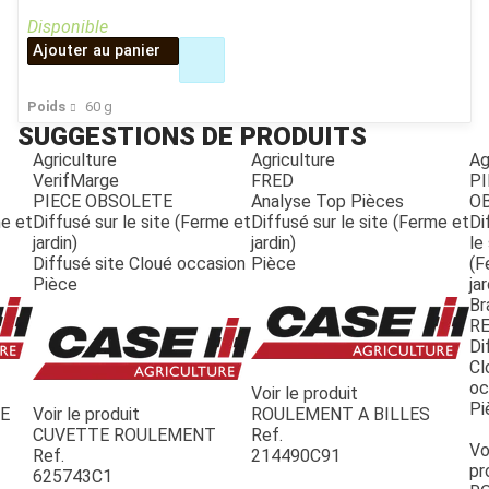
Disponible
Ajouter au panier
ESPACES VERTS
Poids
60
g
SUGGESTIONS DE PRODUITS
QUAD SSV UTV
Agriculture
Agriculture
Ag
VerifMarge
FRED
PI
PIECE OBSOLETE
Analyse Top Pièces
O
PIECES DETACHEES
me et
Diffusé sur le site (Ferme et
Diffusé sur le site (Ferme et
Di
jardin)
jardin)
le
Diffusé site Cloué occasion
Pièce
(F
CONTACT
Pièce
jar
Br
R
Di
Cl
oc
Voir le produit
Pi
LE
Voir le produit
ROULEMENT A BILLES
CUVETTE ROULEMENT
Ref.
Vo
Ref.
214490C91
pr
625743C1