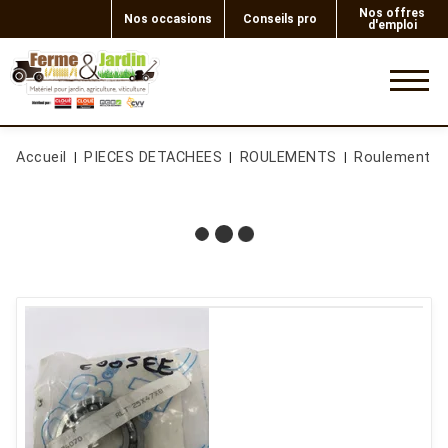
Nos offres
Nos occasions
Conseils pro
d'emploi
0
Accueil
PIECES DETACHEES
ROULEMENTS
Roulement