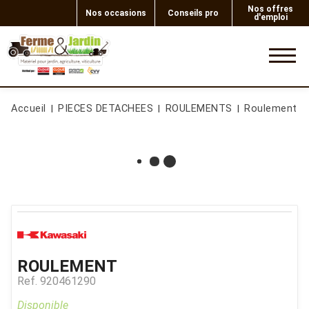
Nos offres
Nos occasions
Conseils pro
d'emploi
0
Accueil
PIECES DETACHEES
ROULEMENTS
Roulement
ROULEMENT
Ref.
920461290
Disponible