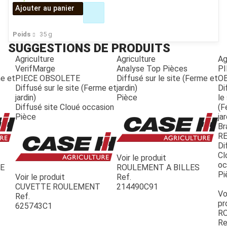
Ajouter au panier
Poids
35
g
SUGGESTIONS DE PRODUITS
Agriculture
Agriculture
Ag
VerifMarge
Analyse Top Pièces
PI
me et
PIECE OBSOLETE
Diffusé sur le site (Ferme et
O
Diffusé sur le site (Ferme et
jardin)
Di
jardin)
Pièce
le
Diffusé site Cloué occasion
(F
Pièce
jar
Br
R
Di
Cl
Voir le produit
oc
JOUET
LE
ROULEMENT A BILLES
Pi
Voir le produit
Ref.
CUVETTE ROULEMENT
214490C91
Vo
Ref.
ESPACES VERTS
pr
625743C1
R
Re