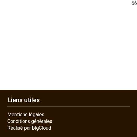
QUAD SSV UTV
6
PIECES DETACHEES
CONTACT
Liens utiles
Mentions légales
Conditions générales
Réalisé par blgCloud