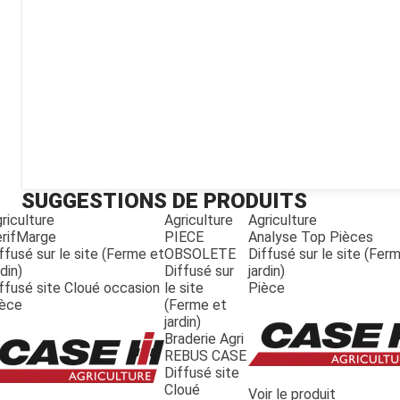
Kubota
Broyeur thermique
Broyeur électrique
SUGGESTIONS DE PRODUITS
riculture
Agriculture
Agriculture
rifMarge
PIECE
Analyse Top Pièces
ffusé sur le site (Ferme et
OBSOLETE
Diffusé sur le site (Fer
rdin)
Diffusé sur
jardin)
ffusé site Cloué occasion
le site
Pièce
ièce
(Ferme et
jardin)
Braderie Agri
REBUS CASE
Diffusé site
Cloué
Voir le produit