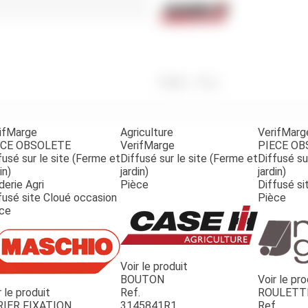
Benne
Sécateur
Plateau
Perche sécateur
Remorque bagagere
Tronçonneuse
Bineuse
Accessoires
Poids
426
g
ifMarge
Agriculture
VerifMarg
ECE OBSOLETE
VerifMarge
PIECE O
fusé sur le site (Ferme et
Diffusé sur le site (Ferme et
Diffusé su
in)
jardin)
jardin)
derie Agri
Pièce
Diffusé si
fusé site Cloué occasion
Pièce
ce
Voir le produit
BOUTON
Voir le pro
r le produit
Ref.
ROULETT
RIER FIXATION
3145841R1
Ref.