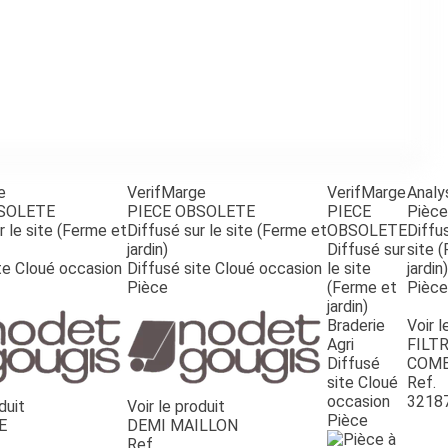
e
VerifMarge
VerifMarge
Analy
BSOLETE
PIECE OBSOLETE
PIECE
Pièce
r le site (Ferme et
Diffusé sur le site (Ferme et
OBSOLETE
Diffus
jardin)
Diffusé sur
site 
te Cloué occasion
Diffusé site Cloué occasion
le site
jardin)
Pièce
(Ferme et
Pièce
jardin)
Braderie
Voir l
Agri
FILTR
Diffusé
COMB
site Cloué
Ref.
occasion
3218
duit
Voir le produit
Pièce
E
DEMI MAILLON
Ref.