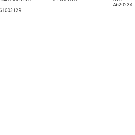
.
A620224
6100312R