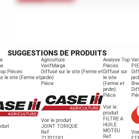
Kubota
Broyeur thermique
Broyeur électrique
SUGGESTIONS DE PRODUITS
re
Agriculture
Analyse Top
Ver
ge
VerifMarge
Pièces
PI
Top Pièces
Diffusé sur le site (Ferme et
Diffusé sur
Dif
ur le site (Ferme et
jardin)
le site
jard
Pièce
(Ferme et
Bra
jardin)
Dif
Pièce
Piè
Voir le
produit
FILTRE A
Voir le produit
HUILE
oduit
JOINT TORIQUE
MOTEU
Ref.
Voi
Ref.
717012R1
ET