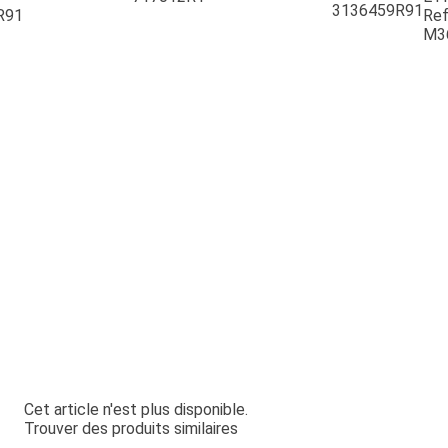
3136459R91
R91
Ref
M3
Cet article n'est plus disponible.
Trouver des produits similaires