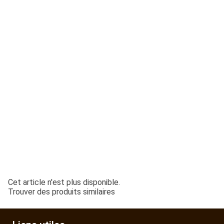
ESPACES VERTS
QUAD SSV UTV
PIECES DETACHEES
CONTACT
Cet article n'est plus disponible.
Trouver des produits similaires