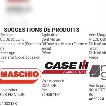
SEMELLE
Ref.
MB529
Poids
1 510
g
SUGGESTIONS DE PRODUITS
ifMarge
Agriculture
VerifMarg
ECE OBSOLETE
VerifMarge
PIECE O
fusé sur le site (Ferme et
Diffusé sur le site (Ferme et
Diffusé su
in)
jardin)
jardin)
derie Agri
Pièce
Diffusé si
fusé site Cloué occasion
Pièce
ce
Voir le produit
BOUTON
Voir le pro
r le produit
Ref.
ROULETT
JOUET
RIER FIXATION
3145841R1
Ref.
.
A620224
6100312R