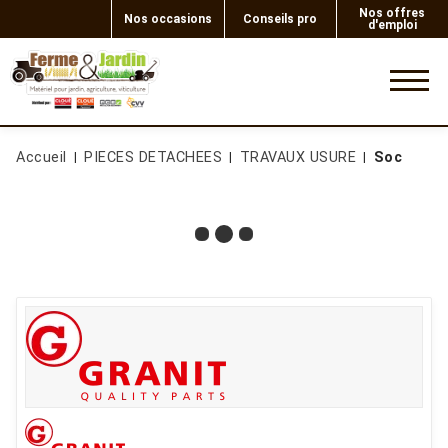
Nos offres
Nos occasions
Conseils pro
d'emploi
0
Accueil
PIECES DETACHEES
TRAVAUX USURE
Soc