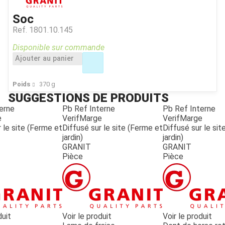
Soc
Ref.
1801.10.145
Disponible sur commande
Ajouter au panier
Poids
370
g
SUGGESTIONS DE PRODUITS
erne
Pb Ref Interne
Pb Ref Interne
e
VerifMarge
VerifMarge
 le site (Ferme et
Diffusé sur le site (Ferme et
Diffusé sur le si
jardin)
jardin)
GRANIT
GRANIT
Pièce
Pièce
duit
Voir le produit
Voir le produit