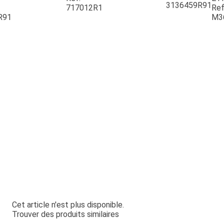
3136459R91
717012R1
Ref
R91
M3
Cet article n'est plus disponible.
Trouver des produits similaires