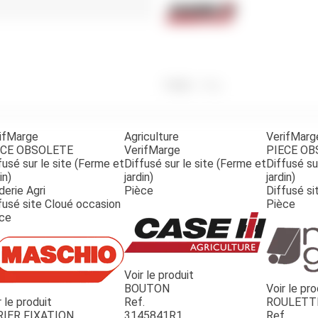
Benne
Sécateur
Plateau
Perche sécateur
Remorque bagagere
Tronçonneuse
Bineuse
Accessoires
Poids
41
g
ifMarge
Agriculture
VerifMarg
ECE OBSOLETE
VerifMarge
PIECE O
fusé sur le site (Ferme et
Diffusé sur le site (Ferme et
Diffusé su
in)
jardin)
jardin)
derie Agri
Pièce
Diffusé si
fusé site Cloué occasion
Pièce
ce
Voir le produit
BOUTON
Voir le pro
r le produit
Ref.
ROULETT
RIER FIXATION
3145841R1
Ref.