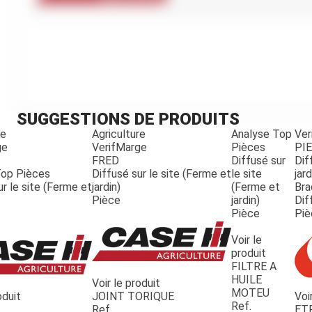
Kubota
Broyeur thermique
Broyeur électrique
SUGGESTIONS DE PRODUITS
re
Agriculture
Analyse Top
Ver
ge
VerifMarge
Pièces
PI
FRED
Diffusé sur
Dif
Top Pièces
Diffusé sur le site (Ferme et
le site
jard
ur le site (Ferme et
jardin)
(Ferme et
Bra
Pièce
jardin)
Dif
Pièce
Piè
Voir le
produit
FILTRE A
HUILE
Voir le produit
MOTEU
oduit
JOINT TORIQUE
Voi
Ref.
Ref.
ET