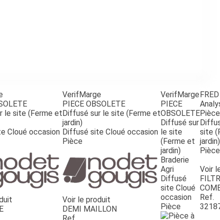
e
VerifMarge
VerifMarge
FRED
BSOLETE
PIECE OBSOLETE
PIECE
Analy
r le site (Ferme et
Diffusé sur le site (Ferme et
OBSOLETE
Pièce
jardin)
Diffusé sur
Diffus
te Cloué occasion
Diffusé site Cloué occasion
le site
site 
Pièce
(Ferme et
jardin)
jardin)
Pièce
Braderie
Agri
Voir l
Diffusé
FILTR
site Cloué
COMB
occasion
Ref.
duit
Voir le produit
Pièce
3218
E
DEMI MAILLON
Ref.