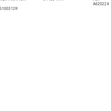
.
A620224
6100312R