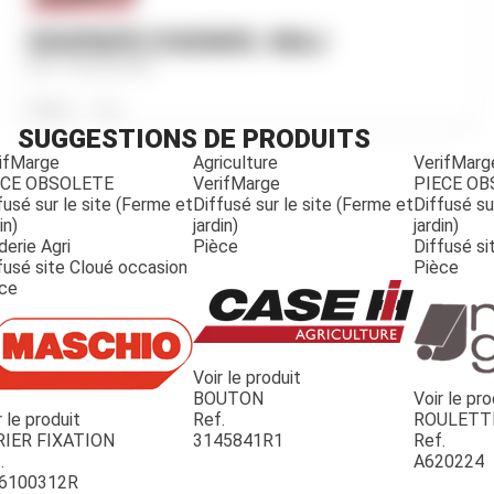
SOUPAPE D'ADMIS. MAJ
Ref.
3055055R2
Poids
175
g
SUGGESTIONS DE PRODUITS
ifMarge
Agriculture
VerifMarg
ECE OBSOLETE
VerifMarge
PIECE O
fusé sur le site (Ferme et
Diffusé sur le site (Ferme et
Diffusé su
in)
jardin)
jardin)
derie Agri
Pièce
Diffusé si
fusé site Cloué occasion
Pièce
ce
Voir le produit
BOUTON
Voir le pro
r le produit
Ref.
ROULETT
JOUET
RIER FIXATION
3145841R1
Ref.
.
A620224
6100312R