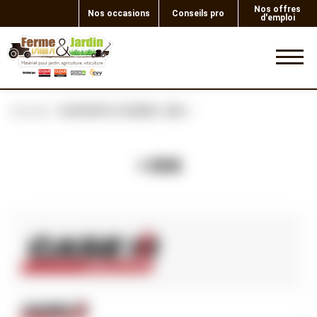
Nos offres
Nos occasions
Conseils pro
d'emploi
0
Accueil
SOUPAPE D'ADMIS. MAJ