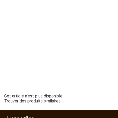
ESPACES VERTS
QUAD SSV UTV
PIECES DETACHEES
CONTACT
Cet article n'est plus disponible.
Trouver des produits similaires