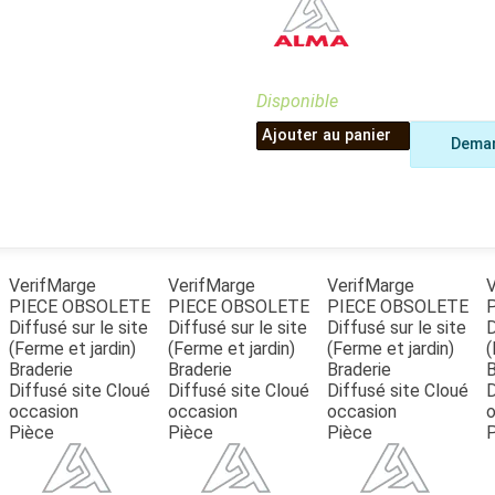
Benne
Sécateur
Plateau
Perche sécateur
Remorque bagagere
Tronçonneuse
Bineuse
Disponible
Accessoires
Ajouter au panier
Deman
VerifMarge
VerifMarge
VerifMarge
V
PIECE OBSOLETE
PIECE OBSOLETE
PIECE OBSOLETE
Diffusé sur le site
Diffusé sur le site
Diffusé sur le site
D
(Ferme et jardin)
(Ferme et jardin)
(Ferme et jardin)
(
Braderie
Braderie
Braderie
B
Diffusé site Cloué
Diffusé site Cloué
Diffusé site Cloué
D
occasion
occasion
occasion
o
Pièce
Pièce
Pièce