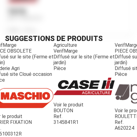
TETE
Ref.
3155041R1
Poids
835
kg
SUGGESTIONS DE PRODUITS
ifMarge
Agriculture
VerifMarg
ECE OBSOLETE
VerifMarge
PIECE O
fusé sur le site (Ferme et
Diffusé sur le site (Ferme et
Diffusé su
in)
jardin)
jardin)
derie Agri
Pièce
Diffusé si
fusé site Cloué occasion
Pièce
ce
Voir le produit
BOUTON
Voir le pro
r le produit
Ref.
ROULETT
JOUET
RIER FIXATION
3145841R1
Ref.
.
A620224
6100312R