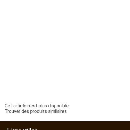
ESPACES VERTS
QUAD SSV UTV
PIECES DETACHEES
CONTACT
Cet article n'est plus disponible.
Trouver des produits similaires