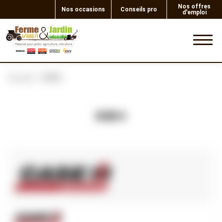
Nos offres
Nos occasions
Conseils pro
d'emploi
0
Accueil
TETE