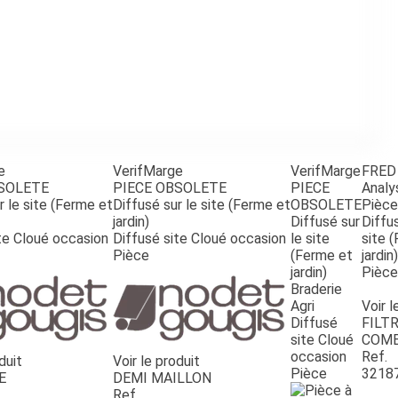
e
VerifMarge
VerifMarge
FRED
BSOLETE
PIECE OBSOLETE
PIECE
Analy
r le site (Ferme et
Diffusé sur le site (Ferme et
OBSOLETE
Pièce
jardin)
Diffusé sur
Diffus
te Cloué occasion
Diffusé site Cloué occasion
le site
site 
Pièce
(Ferme et
jardin)
jardin)
Pièce
Braderie
Agri
Voir l
Diffusé
FILTR
site Cloué
COMB
occasion
Ref.
duit
Voir le produit
Pièce
3218
E
DEMI MAILLON
Ref.