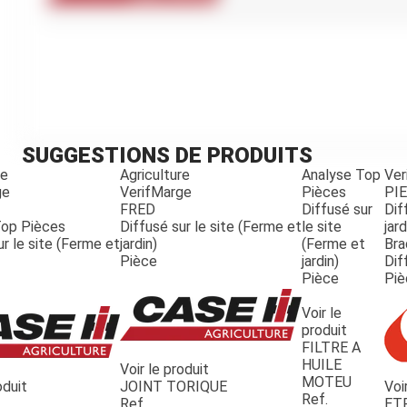
Kubota
Broyeur thermique
Broyeur électrique
SUGGESTIONS DE PRODUITS
re
Agriculture
Analyse Top
Ver
ge
VerifMarge
Pièces
PI
FRED
Diffusé sur
Dif
Top Pièces
Diffusé sur le site (Ferme et
le site
jard
ur le site (Ferme et
jardin)
(Ferme et
Bra
Pièce
jardin)
Dif
Pièce
Piè
Voir le
produit
FILTRE A
HUILE
Voir le produit
MOTEU
oduit
JOINT TORIQUE
Voi
Ref.
Ref.
ET