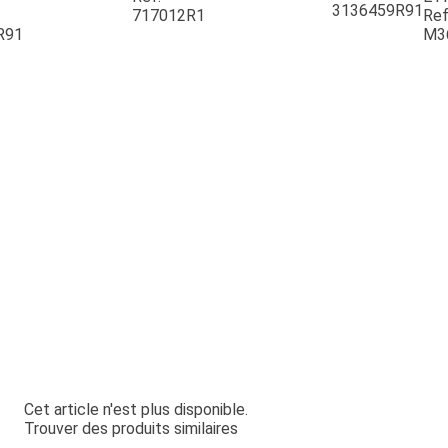
3136459R91
717012R1
Ref
R91
M3
Cet article n'est plus disponible.
Trouver des produits similaires