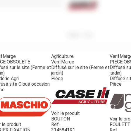
Benne
Sécateur
Plateau
Perche sécateur
Remorque bagagere
Tronçonneuse
Bineuse
Accessoires
Poids
550
g
ifMarge
Agriculture
VerifMarg
ECE OBSOLETE
VerifMarge
PIECE O
fusé sur le site (Ferme et
Diffusé sur le site (Ferme et
Diffusé su
in)
jardin)
jardin)
derie Agri
Pièce
Diffusé si
fusé site Cloué occasion
Pièce
ce
Voir le produit
BOUTON
Voir le pro
r le produit
Ref.
ROULETT
RIER FIXATION
3145841R1
Ref.