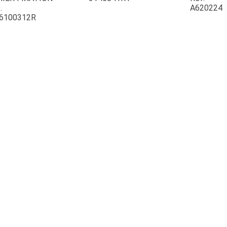
.
A620224
6100312R