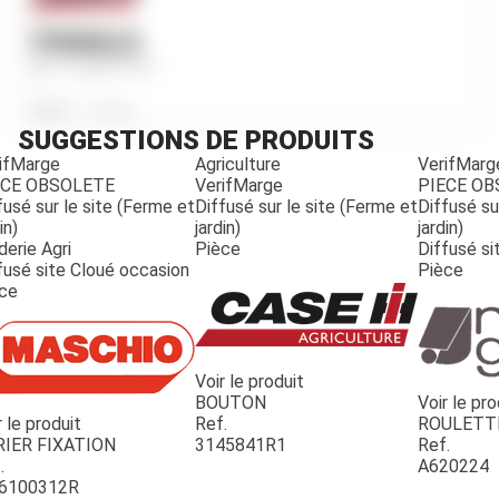
TRINGLE
Ref.
3225611R1
Poids
2 220
g
SUGGESTIONS DE PRODUITS
ifMarge
Agriculture
VerifMarg
ECE OBSOLETE
VerifMarge
PIECE O
fusé sur le site (Ferme et
Diffusé sur le site (Ferme et
Diffusé su
in)
jardin)
jardin)
derie Agri
Pièce
Diffusé si
fusé site Cloué occasion
Pièce
ce
Voir le produit
BOUTON
Voir le pro
r le produit
Ref.
ROULETT
JOUET
RIER FIXATION
3145841R1
Ref.
.
A620224
6100312R