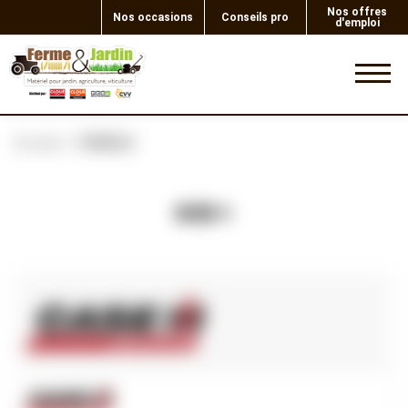
Nos offres
Nos occasions
Conseils pro
d'emploi
0
Accueil
TRINGLE