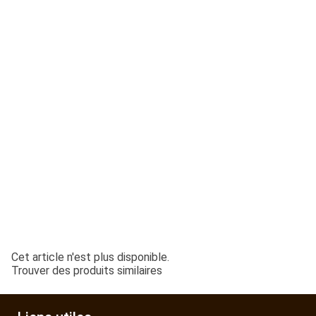
ESPACES VERTS
QUAD SSV UTV
PIECES DETACHEES
CONTACT
Cet article n'est plus disponible.
Trouver des produits similaires