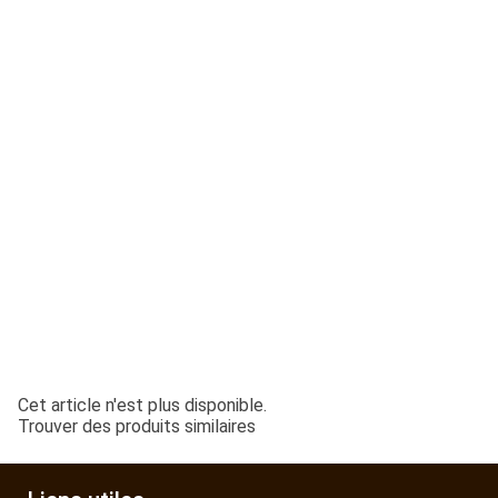
ESPACES VERTS
QUAD SSV UTV
PIECES DETACHEES
CONTACT
Cet article n'est plus disponible.
Trouver des produits similaires