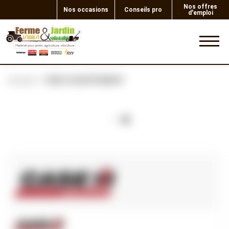
Nos offres
Nos occasions
Conseils pro
d'emploi
0
Accueil
TUBE ECHAPPEMENT