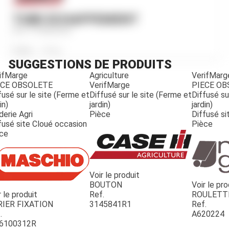
TUBE ECHAPPEMENT
Ref.
3145625R2
Poids
1 810
g
SUGGESTIONS DE PRODUITS
ifMarge
Agriculture
VerifMarg
ECE OBSOLETE
VerifMarge
PIECE O
fusé sur le site (Ferme et
Diffusé sur le site (Ferme et
Diffusé su
in)
jardin)
jardin)
derie Agri
Pièce
Diffusé si
fusé site Cloué occasion
Pièce
ce
Voir le produit
BOUTON
Voir le pro
r le produit
Ref.
ROULETT
JOUET
RIER FIXATION
3145841R1
Ref.
.
A620224
6100312R