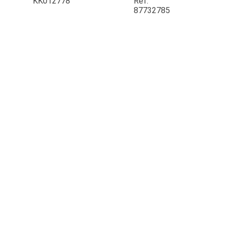
KK012778
Ref.
87732785
JOUET
ESPACES VERTS
QUAD SSV UTV
PIECES DETACHEES
CONTACT