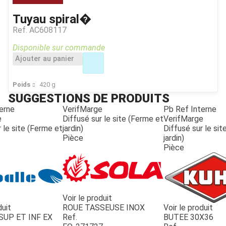
Tuyau spiral�
Ref.
AC608117
Disponible sur commande
Ajouter au panier
Poids
420
g
SUGGESTIONS DE PRODUITS
erne
VerifMarge
Pb Ref Interne
e
Diffusé sur le site (Ferme et
VerifMarge
 le site (Ferme et
jardin)
Diffusé sur le si
Pièce
jardin)
Pièce
Voir le produit
duit
ROUE TASSEUSE INOX
Voir le produit
SUP ET INF EX
Ref.
BUTEE 30X36