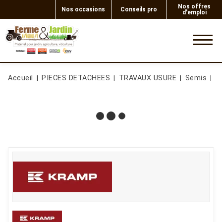
Nos offres
Nos occasions
Conseils pro
d'emploi
0
Accueil
PIECES DETACHEES
TRAVAUX USURE
Semis
T