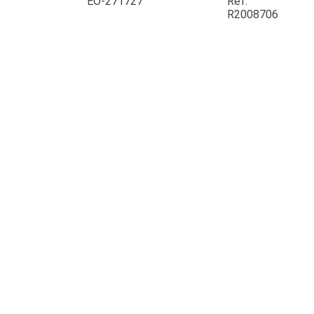
EO-271727
Ref.
R2008706
JOUET
ESPACES VERTS
QUAD SSV UTV
PIECES DETACHEES
CONTACT