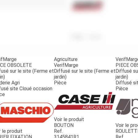
Benne
Sécateur
Plateau
Perche sécateur
Remorque bagagere
Tronçonneuse
Bineuse
Accessoires
Poids
1 000
g
ifMarge
Agriculture
VerifMarg
ECE OBSOLETE
VerifMarge
PIECE O
fusé sur le site (Ferme et
Diffusé sur le site (Ferme et
Diffusé su
in)
jardin)
jardin)
derie Agri
Pièce
Diffusé si
fusé site Cloué occasion
Pièce
ce
Voir le produit
BOUTON
Voir le pro
r le produit
Ref.
ROULETT
RIER FIXATION
3145841R1
Ref.