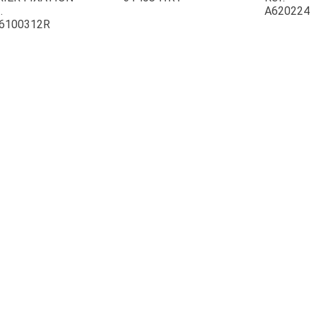
.
A620224
6100312R