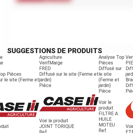
Kubota
Broyeur thermique
Broyeur électrique
SUGGESTIONS DE PRODUITS
re
Agriculture
Analyse Top
Ver
ge
VerifMarge
Pièces
PI
FRED
Diffusé sur
Dif
Top Pièces
Diffusé sur le site (Ferme et
le site
jard
ur le site (Ferme et
jardin)
(Ferme et
Bra
Pièce
jardin)
Dif
Pièce
Piè
Voir le
produit
FILTRE A
HUILE
Voir le produit
MOTEU
oduit
JOINT TORIQUE
Voi
Ref.
Ref.
ET