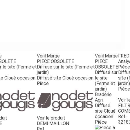
e
VerifMarge
VerifMarge
FRED
BSOLETE
PIECE OBSOLETE
PIECE
Analy
r le site (Ferme et
Diffusé sur le site (Ferme et
OBSOLETE
Pièce
jardin)
Diffusé sur
Diffus
te Cloué occasion
Diffusé site Cloué occasion
le site
site 
Pièce
(Ferme et
jardin)
jardin)
Pièce
Braderie
Agri
Voir l
Diffusé
FILTR
site Cloué
COMB
occasion
Ref.
duit
Voir le produit
Pièce
3218
E
DEMI MAILLON
Ref.