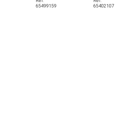
Ref.
Ref.
65499159
65402107
JOUET
ESPACES VERTS
QUAD SSV UTV
PIECES DETACHEES
CONTACT