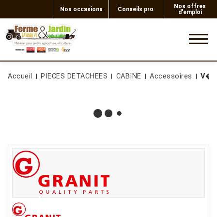
Nos offres
Nos occasions
Conseils pro
d'emploi
0
Accueil
PIECES DETACHEES
CABINE
Accessoires
V�r