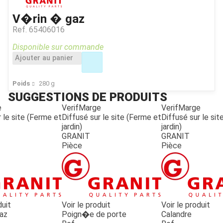
V�rin � gaz
Ref.
65406016
Disponible sur commande
Ajouter au panier
Poids
280
g
SUGGESTIONS DE PRODUITS
e
VerifMarge
VerifMarge
 le site (Ferme et
Diffusé sur le site (Ferme et
Diffusé sur le si
jardin)
jardin)
GRANIT
GRANIT
Pièce
Pièce
duit
Voir le produit
Voir le produit
az
Poign�e de porte
Calandre