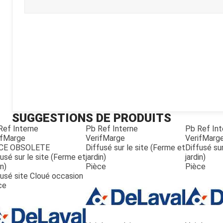
Kubota
Broyeur thermique
Broyeur électrique
SUGGESTIONS DE PRODUITS
Ref Interne
Pb Ref Interne
Pb Ref Int
ifMarge
VerifMarge
VerifMarg
CE OBSOLETE
Diffusé sur le site (Ferme et
Diffusé sur
usé sur le site (Ferme et
jardin)
jardin)
in)
Pièce
Pièce
fusé site Cloué occasion
ce