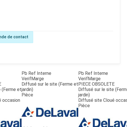
de de contact
Pb Ref Interne
Pb Ref Interne
VerifMarge
VerifMarge
E
Diffusé sur le site (Ferme et
PIECE OBSOLETE
te (Ferme et
jardin)
Diffusé sur le site (Fer
Pièce
jardin)
é occasion
Diffusé site Cloué occa
Pièce