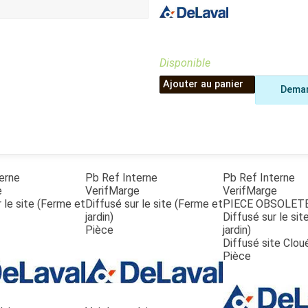
Benne
Sécateur
Plateau
Perche sécateur
Remorque bagagere
Tronçonneuse
Bineuse
Disponible
Accessoires
Ajouter au panier
Deman
erne
Pb Ref Interne
Pb Ref Interne
e
VerifMarge
VerifMarge
 le site (Ferme et
Diffusé sur le site (Ferme et
PIECE OBSOLET
jardin)
Diffusé sur le si
Pièce
jardin)
Diffusé site Clou
Pièce